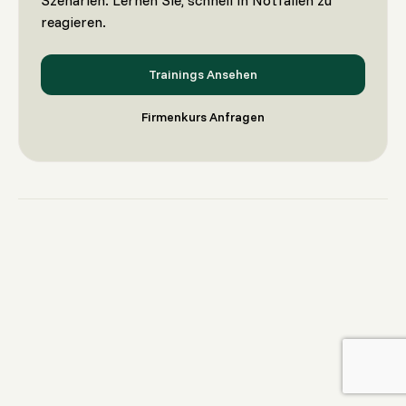
reagieren.
Trainings Ansehen
Firmenkurs Anfragen
July 28, 2026
Erste Hilfe für Jäger: Notfall im Revier –
was du wirklich können musst
Praxis-Guide für Jagd & Forst: Blutungen stoppen,