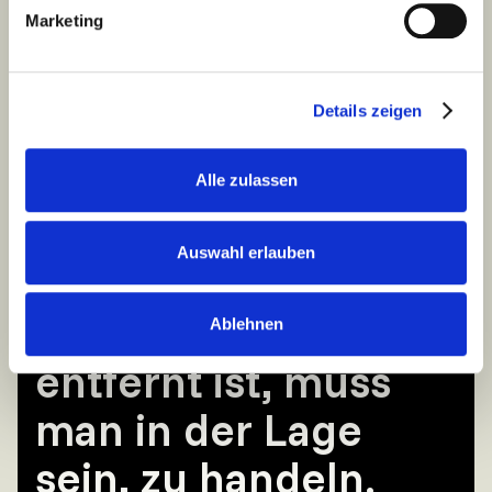
Marketing
Details zeigen
Über 300+ Teilnehmer vertrauen uns
Alle zulassen
Auswahl erlauben
Wenn Hilfe weit
Ablehnen
entfernt ist, muss
man in der Lage
sein, zu handeln.