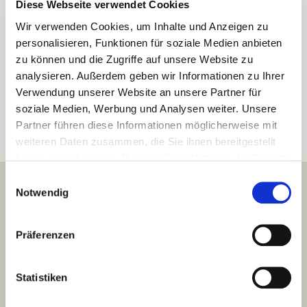
Diese Webseite verwendet Cookies
Wir verwenden Cookies, um Inhalte und Anzeigen zu
Bitte prüfen Sie die Ware unmittelbar bei Erhalt.
personalisieren, Funktionen für soziale Medien anbieten
Transportschäden sind unverzüglich beim Zusteller
zu können und die Zugriffe auf unsere Website zu
sowie bei uns zu melden.
analysieren. Außerdem geben wir Informationen zu Ihrer
Verwendung unserer Website an unsere Partner für
soziale Medien, Werbung und Analysen weiter. Unsere
Partner führen diese Informationen möglicherweise mit
weiteren Daten zusammen, die Sie ihnen bereitgestellt
haben oder die sie im Rahmen Ihrer Nutzung der Dienste
gesammelt haben.
Einwilligungsauswahl
Notwendig
Bleiben Sie
Präferenzen
einsatzbereit
Statistiken
Erhalten Sie sofort Updates zu neuen Kursen,
Gesetzen und Ausrüstung.