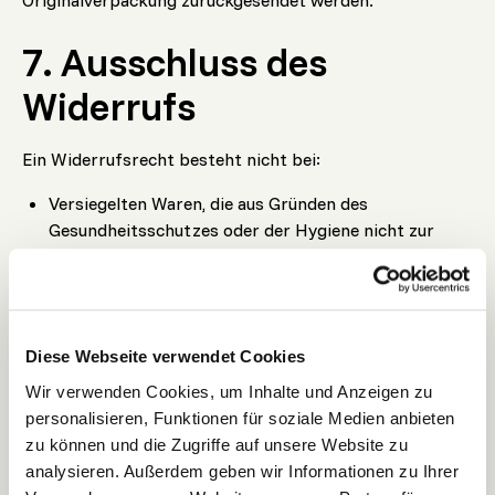
Originalverpackung zurückgesendet werden.
7. Ausschluss des
Widerrufs
Ein Widerrufsrecht besteht nicht bei:
Versiegelten Waren, die aus Gründen des
Gesundheitsschutzes oder der Hygiene nicht zur
Rückgabe geeignet sind, wenn die Versiegelung nach
der Lieferung entfernt wurde
individuell angefertigten Produkten
Produkten, deren Verfallsdatum überschritten oder
Diese Webseite verwendet Cookies
manipuliert wurde
Wir verwenden Cookies, um Inhalte und Anzeigen zu
personalisieren, Funktionen für soziale Medien anbieten
8. Rückerstattung
zu können und die Zugriffe auf unsere Website zu
analysieren. Außerdem geben wir Informationen zu Ihrer
8.1 Nach ordnungsgemäßem Widerruf wird der