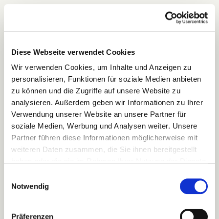
ab 1.350
€
Diese Webseite verwendet Cookies
Angebot anfragen
Wir verwenden Cookies, um Inhalte und Anzeigen zu
Bestseller
personalisieren, Funktionen für soziale Medien anbieten
zu können und die Zugriffe auf unsere Website zu
[FÜR TEAMS & EINSATZEINHEITEN]
analysieren. Außerdem geben wir Informationen zu Ihrer
GANZTAG
Verwendung unserer Website an unsere Partner für
soziale Medien, Werbung und Analysen weiter. Unsere
Partner führen diese Informationen möglicherweise mit
Intensive Trauma-Simulation
bis zu 8 Stunden
—
weiteren Daten zusammen, die Sie ihnen bereitgestellt
mehr Szenarien, tiefere Durchläufe, optimal für
haben oder die sie im Rahmen Ihrer Nutzung der Dienste
Einsatzteams.
gesammelt haben.
Einwilligungsauswahl
Notwendig
ab 2.350 €
Präferenzen